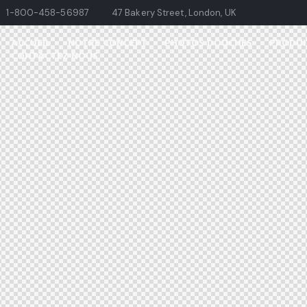
1-800-458-56987
47 Bakery Street, London, UK
ACCUEIL
NOTRE CONCEPT
PHOTOS DOUCHES
PRODUI
CONTACTEZ NOUS